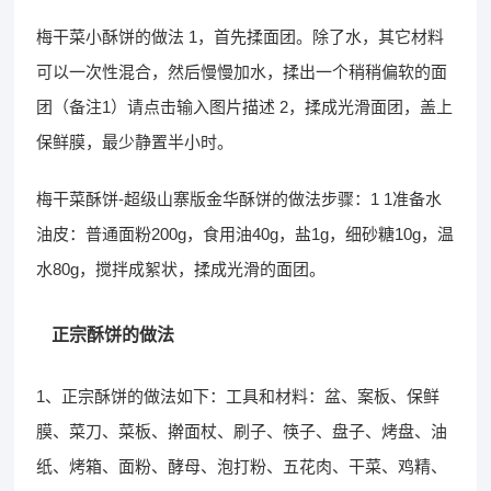
梅干菜小酥饼的做法 1，首先揉面团。除了水，其它材料
可以一次性混合，然后慢慢加水，揉出一个稍稍偏软的面
团（备注1）请点击输入图片描述 2，揉成光滑面团，盖上
保鲜膜，最少静置半小时。
梅干菜酥饼-超级山寨版金华酥饼的做法步骤：1 1准备水
油皮：普通面粉200g，食用油40g，盐1g，细砂糖10g，温
水80g，搅拌成絮状，揉成光滑的面团。
正宗酥饼的做法
1、正宗酥饼的做法如下：工具和材料：盆、案板、保鲜
膜、菜刀、菜板、擀面杖、刷子、筷子、盘子、烤盘、油
纸、烤箱、面粉、酵母、泡打粉、五花肉、干菜、鸡精、