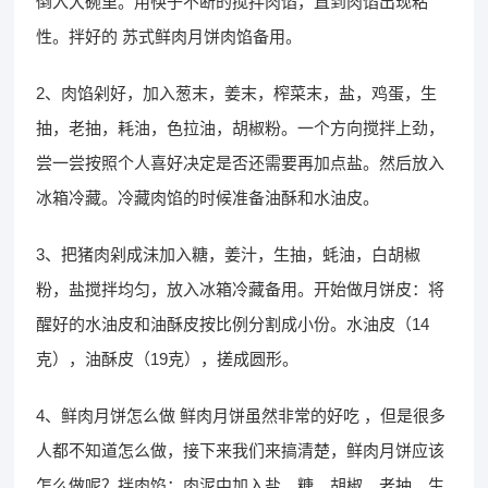
倒入大碗里。用筷子不断的搅拌肉馅，直到肉馅出现粘
性。拌好的 苏式鲜肉月饼肉馅备用。
2、肉馅剁好，加入葱末，姜末，榨菜末，盐，鸡蛋，生
抽，老抽，耗油，色拉油，胡椒粉。一个方向搅拌上劲，
尝一尝按照个人喜好决定是否还需要再加点盐。然后放入
冰箱冷藏。冷藏肉馅的时候准备油酥和水油皮。
3、把猪肉剁成沬加入糖，姜汁，生抽，蚝油，白胡椒
粉，盐搅拌均匀，放入冰箱冷藏备用。开始做月饼皮：将
醒好的水油皮和油酥皮按比例分割成小份。水油皮（14
克），油酥皮（19克），搓成圆形。
4、鲜肉月饼怎么做 鲜肉月饼虽然非常的好吃 ，但是很多
人都不知道怎么做，接下来我们来搞清楚，鲜肉月饼应该
怎么做呢？拌肉馅：肉泥中加入盐、糖、胡椒、老抽、生