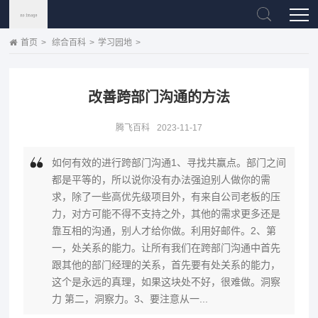
首页
>
综合百科
>
学习园地
>
改善跨部门沟通的方法
腾飞百科
2023-11-17
如何有效的进行跨部门沟通1、寻找共赢点。部门之间
都是平等的，所以说你没有办法强迫别人做你的需
求，除了一些高优先级项目外，有来自公司老板的压
力，对方可能不得不支持之外，其他的需求更多还是
靠互相的沟通，别人才给你做。利用好邮件。2、第
一，处关系的能力。让所有我们在跨部门沟通中首先
跟其他的部门经理的关系，首先要有处关系的能力，
这个是永远的真理，如果这块处不好，很难做。洞察
力 第二，洞察力。3、要注意从一...